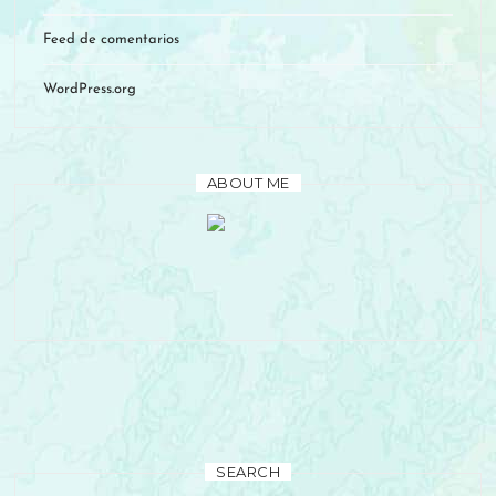
Feed de comentarios
WordPress.org
ABOUT ME
Hi, my name is Anna, nice to meet you! I work with motivated
spirits just like yours that want to quit their 9 to 5 jobs and
embrace the entrepreneurial adventure.
SEARCH