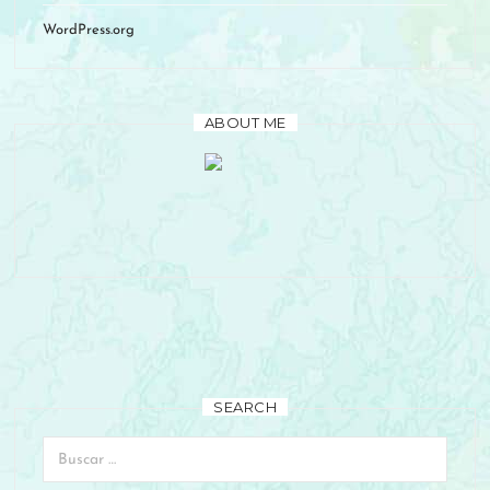
WordPress.org
ABOUT ME
Hi, my name is Anna, nice to meet you! I work with motivated
spirits just like yours that want to quit their 9 to 5 jobs and
embrace the entrepreneurial adventure.
SEARCH